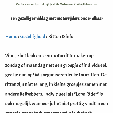
s kan de
Vertrek en aankomst bij Lifestyle Motowear vlakbij Hilversum
e niet
oneren.
Een gezellige middag met motorrijders onder elkaar
ieken
ische
Home
›
Gezelligheid
› Ritten & info
s worden
kt om
em
Vind je het leuk om een motorrit te maken op
tie te
elen over
zondag of maandag met een groepje of individueel,
drag van
geef je dan op! Wij organiseren leuke tourritten. De
zoeker op
site.
ritten zijn niet te lang, in kleine groepjes samen met
ing
andere liefhebbers. Individueel als "Lone Rider" is
ingcookies
ook mogelijk wanneer je het niet prettig vindt in een
 gebruikt
oekers te