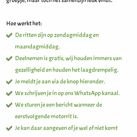
groepje, maar toch het samenzijn leuk vindt.
 op de
e. Hierdoor
 website-
Hoe werkt het:
ren
De ritten zijn op zondagmiddag en
nte
enties
maandagmiddag.
gebaseerd
 gedrag van
Deelnemen is gratis, wij houden immers van
ezoeker.
gezelligheid en houden het laagdrempelig.
Je meldt je aan via de knop hieronder.
uren
We schrijven je in op ons WhatsApp kanaal.
We sturen je een bericht wanneer de
eerstvolgende motorrit is.
Je kan daar aangeven of je wel of niet komt