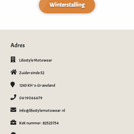
Winterstalling
Adres
Lifestyle Motowear
Zuidereinde 52
1243 KH
's-Graveland
0619066679
info@lifestylemotowear.nl
KvK nummer: 82523754