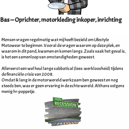
 op de
e. Hierdoor
Bas — Oprichter, motorkleding inkoper, inrichting
 website-
ren
nte
Mensen vragen regelmatig wat mij heeft bezield om Lifestyle
enties
Motowear te beginnen. Vooral de vragen waarom op deze plek, en
gebaseerd
waarom in dit pand, kwamen en komen langs. Zoals vaak het geval is,
 gedrag van
is het een samenloop van omstandigheden geweest.
ezoeker.
Allereerst een wel heul lange sabbatical (lees: werkloosheid) tijdens
de financiële crisis van 2008.
uren
Omdat ik lang in de motorwereld werkzaam ben geweest en nog
steeds ben, was er geen ervaring in de echte wereld. Althans volgens
menig hr-poppetje.