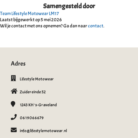
Samengesteld door
Team Lifestyle Motowear LM17
Laatst bijgewerkt op 5 mei 2026
Wil je contact met ons opnemen? Ga dan naar
contact
.
Adres
Lifestyle Motowear
Zuidereinde 52
1243 KH
's-Graveland
0619066679
info@lifestylemotowear.nl