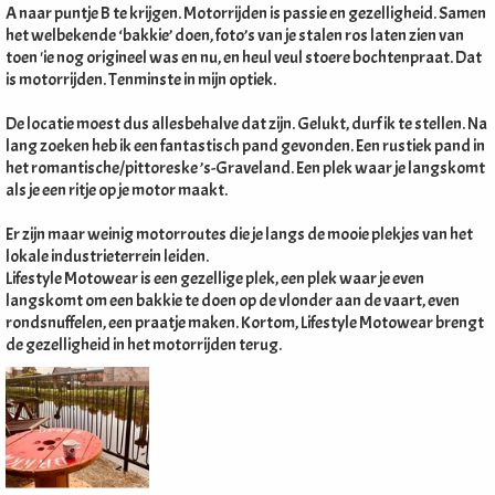
A naar puntje B te krijgen. Motorrijden is passie en gezelligheid. Samen
het welbekende ‘bakkie’ doen, foto’s van je stalen ros laten zien van
toen 'ie nog origineel was en nu, en heul veul stoere bochtenpraat. Dat
is motorrijden. Tenminste in mijn optiek.
De locatie moest dus allesbehalve dat zijn. Gelukt, durf ik te stellen. Na
lang zoeken heb ik een fantastisch pand gevonden. Een rustiek pand in
het romantische/pittoreske ’s-Graveland. Een plek waar je langskomt
als je een ritje op je motor maakt.
Er zijn maar weinig motorroutes die je langs de mooie plekjes van het
lokale industrieterrein leiden.
Lifestyle Motowear is een gezellige plek, een plek waar je even
langskomt om een bakkie te doen op de vlonder aan de vaart, even
rondsnuffelen, een praatje maken. Kortom, Lifestyle Motowear brengt
de gezelligheid in het motorrijden terug.