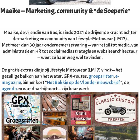
Maaike — Marketing, community & "de Soeperie"
Maaike, de vriendin van Bas, is sinds 2021 de drijvende kracht achter
de marketing en community van Lifestyle Motowear (LM17).
Met meer dan 30 jaar ondernemerservaring — van retail tot media, van
administratie en HR tot socialmediastrategie en websitearchitectuur
— weet ze haar weg wel te vinden.
De gratis extras die je bij Lifestyle Motowear (LM17) vindt — het
gezellige balkon aan het water, GPX-routes,
groepsritten
,
e-
magazine
, binnenkort "
Het Bakkie op de Vlonder nieuwsbrief
", de
agenda
en wat daarbij hoort — zijn haar werk.