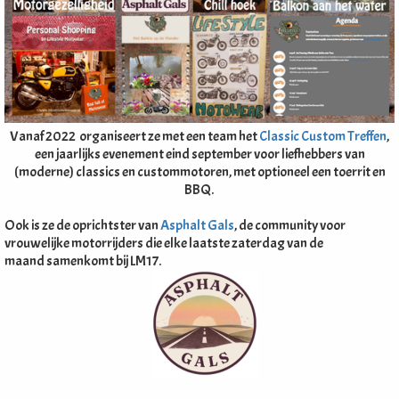
Vanaf 2022 organiseert ze met een team het
Classic Custom Treffen
,
een jaarlijks evenement eind september voor liefhebbers van
(moderne) classics en custommotoren, met optioneel een toerrit en
BBQ.
Ook is ze de oprichtster van
Asphalt Gals
, de community voor
vrouwelijke motorrijders die elke laatste zaterdag van de
maand samenkomt bij LM17.