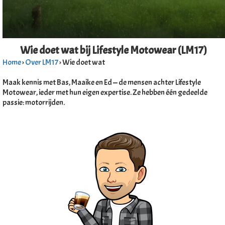
s kan de
e niet
oneren.
Wie doet wat bij Lifestyle Motowear (LM17)
ieken
Home
›
Over LM17
› Wie doet wat
ische
s worden
Maak kennis met Bas, Maaike en Ed — de mensen achter Lifestyle
kt om
Motowear, ieder met hun eigen expertise. Ze hebben één gedeelde
em
passie: motorrijden.
tie te
elen over
drag van
zoeker op
site.
ing
ingcookies
 gebruikt
oekers te