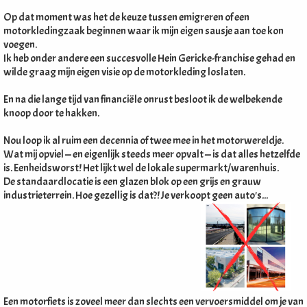
Op dat moment was het de keuze tussen emigreren of een
motorkledingzaak beginnen waar ik mijn eigen sausje aan toe kon
voegen.
Ik heb onder andere een succesvolle Hein Gericke-franchise gehad en
wilde graag mijn eigen visie op de motorkleding loslaten.
En na die lange tijd van financiële onrust besloot ik de welbekende
knoop door te hakken.
Nou loop ik al ruim een decennia of twee mee in het motorwereldje.
Wat mij opviel — en eigenlijk steeds meer opvalt — is dat alles hetzelfde
is. Eenheidsworst! Het lijkt wel de lokale supermarkt/warenhuis.
De standaardlocatie is een glazen blok op een grijs en grauw
industrieterrein. Hoe gezellig is dat?! Je verkoopt geen auto's...
Een motorfiets is zoveel meer dan slechts een vervoersmiddel om je van