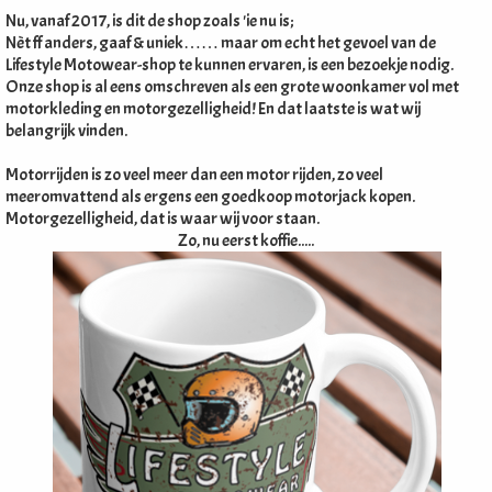
Nu, vanaf 2017, is dit de shop zoals 'ie nu is;
Nèt ff anders, gaaf & uniek…… maar om echt het gevoel van de
Lifestyle Motowear-shop te kunnen ervaren, is een bezoekje nodig.
Onze shop is al eens omschreven als een grote woonkamer vol met
motorkleding en motorgezelligheid! En dat laatste is wat wij
belangrijk vinden.
Motorrijden is zo veel meer dan een motor rijden, zo veel
meeromvattend als ergens een goedkoop motorjack kopen.
Motorgezelligheid, dat is waar wij voor staan.
Zo, nu eerst koffie.....