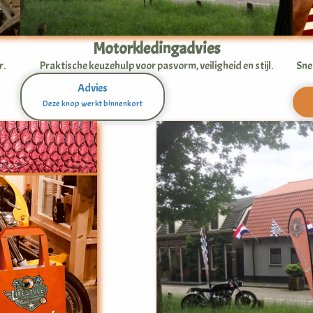
Motorkledingadvies
r.
Praktische keuzehulp voor pasvorm, veiligheid en stijl.
Sne
Advies
Deze knop werkt binnenkort