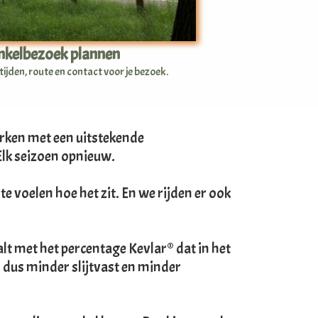
kelbezoek plannen
ijden, route en contact voor je bezoek.
erken met een uitstekende
 Elk seizoen opnieuw.
e voelen hoe het zit. En we rijden er ook
alt met het percentage Kevlar® dat in het
 dus minder slijtvast en minder