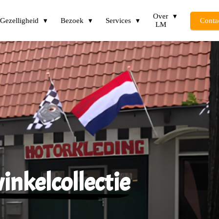
Over
Gezelligheid
Bezoek
Services
Conta
LM
inkelcollectie