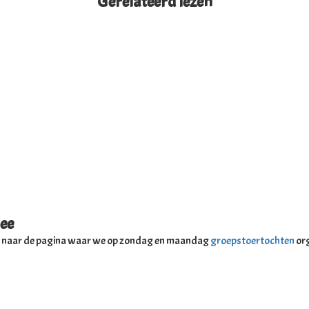
Gerelateerd lezen
ee
 je naar de pagina waar we op zondag en maandag
groepstoertochten
org