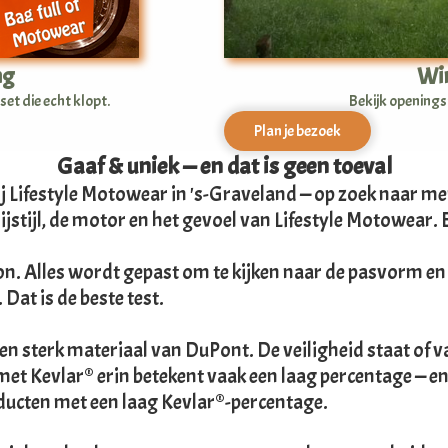
ng
Win
set die echt klopt.
Bekijk openingst
Plan je bezoek
Gaaf & uniek — en dat is geen toeval
bij Lifestyle Motowear in 's-Graveland — op zoek naar m
rijstijl, de motor en het gevoel van Lifestyle Motowear.
n. Alles wordt gepast om te kijken naar de pasvorm en t
at is de beste test.
een sterk materiaal van DuPont. De veiligheid staat of v
et Kevlar® erin betekent vaak een laag percentage — en
oducten met een laag Kevlar®-percentage.