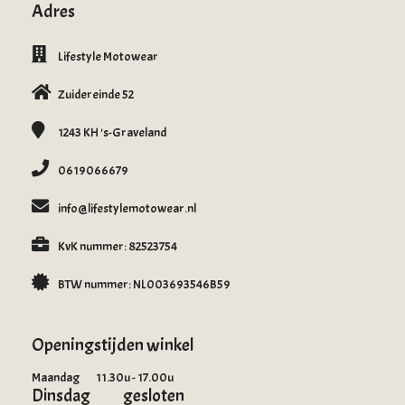
Adres
Lifestyle Motowear
Zuidereinde 52
1243 KH
's-Graveland
0619066679
info@lifestylemotowear.nl
KvK nummer: 82523754
BTW nummer: NL003693546B59
Openingstijden winkel
Maandag 11.30u - 17.00u
Dinsdag gesloten