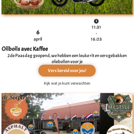
11:31
6
-
april
16.03
Oilboils avec Kaffee
2de Paasdag geopend, we hebben een leuke rit en versgebakken
oliebollen voor je
Vers bereid voor jou!
Kijk wat je kunt verwachten