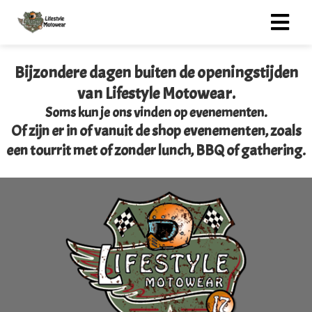
Bijzondere dagen buiten de openingstijden
ngen
van Lifestyle Motowear.
erklaring
Soms kun je ons vinden op evenementen.
Of zijn er in of vanuit de shop evenementen, zoals
een tourrit met of zonder lunch, BBQ of gathering.
oneel
onele
s zijn
kelijk om
bsite te
ken. Ze
 gebruikt
asisfuncties
der deze