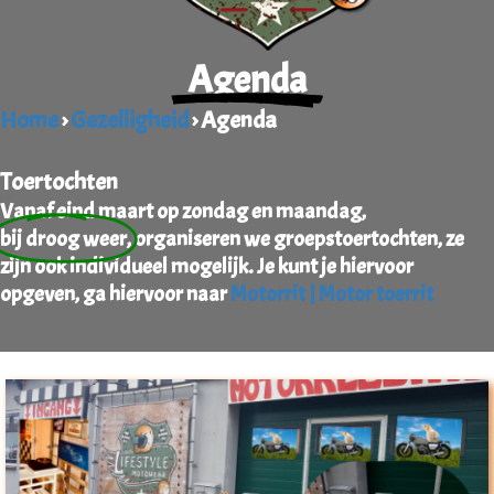
s kan de
e niet
oneren.
Agenda
ieken
Home
›
Gezelligheid
› Agenda
ische
s worden
Toertochten
kt om
Vanaf eind maart op zondag en maandag,
em
bij droog weer
, organiseren we groepstoertochten, ze
tie te
zijn ook individueel mogelijk. Je kunt je hiervoor
elen over
opgeven, ga hiervoor naar
Motorrit | Motor toerrit
drag van
zoeker op
site.
ing
ingcookies
 gebruikt
oekers te