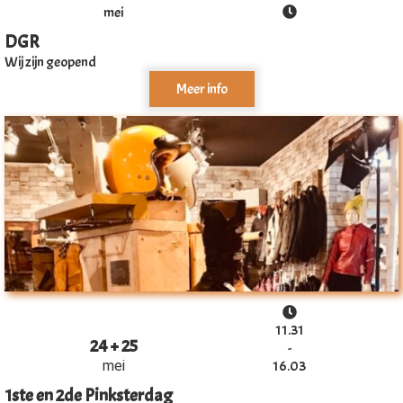
mei
DGR
Wij zijn geopend
Meer info
11.31
24 + 25
-
mei
16.03
1ste en 2de Pinksterdag