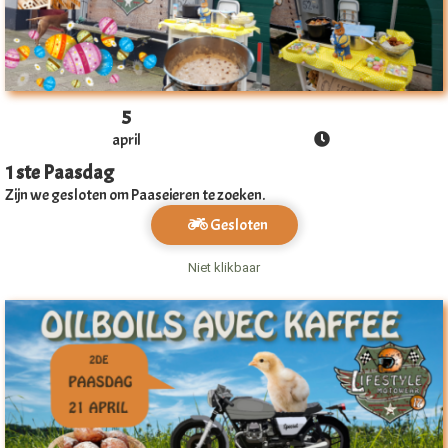
 op de
e. Hierdoor
 website-
ren
nte
5
enties
april
gebaseerd
1 ste Paasdag
 gedrag van
Zijn we gesloten om Paaseieren te zoeken.
ezoeker.
Gesloten
Niet klikbaar
uren