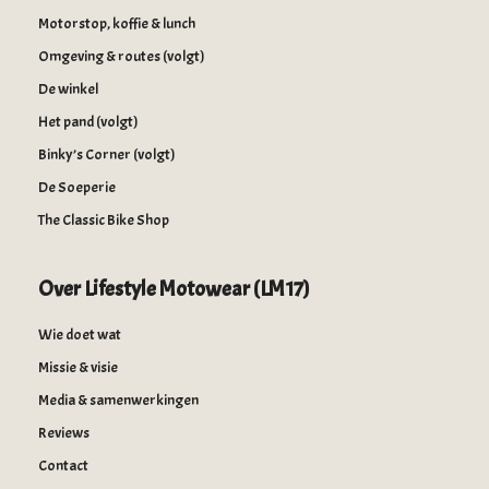
Motorstop, koffie & lunch
Omgeving & routes (volgt)
De winkel
Het pand (volgt)
Binky’s Corner (volgt)
De Soeperie
The Classic Bike Shop
Over Lifestyle Motowear (LM17)
Wie doet wat
Missie & visie
Media & samenwerkingen
Reviews
Contact