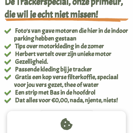
De Trackerspecial, onze primeur,
s kan de
e niet
die wil je echt niet missen!
oneren.
ieken
Foto's van gave motoren die hier in de indoor
parking hebben gestaan
ische
Tips over motorkleding in de zomer
s worden
Herbert vertelt over zijn unieke motor
kt om
em
Gezelligheid.
tie te
Passende kleding bij je tracker
elen over
Gratis een kop verse filterkoffie, speciaal
drag van
voor jou vers gezet, thee of water
zoeker op
Een strip met Bas in de hoofdrol
site.
Dat alles voor €0,00, nada, njente, niets!
ing
ingcookies
 gebruikt
oekers te