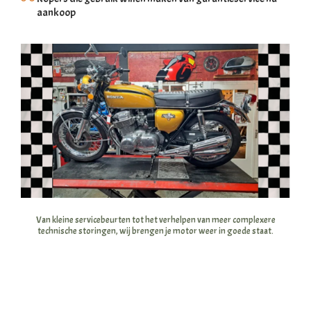
aankoop
 op de
e. Hierdoor
 website-
ren
nte
enties
gebaseerd
 gedrag van
ezoeker.
uren
Van kleine servicebeurten tot het verhelpen van meer complexere
technische storingen, wij brengen je motor weer in goede staat.