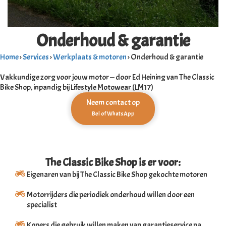
s kan de
e niet
oneren.
Onderhoud & garantie
ieken
Home
›
Services
›
Werkplaats & motoren
› Onderhoud & garantie
ische
Vakkundige zorg voor jouw motor — door Ed Heining van The Classic
s worden
Bike Shop, inpandig bij Lifestyle Motowear (LM17)
kt om
em
Neem contact op
tie te
Bel of WhatsApp
elen over
drag van
zoeker op
The Classic Bike Shop is er voor:
site.
Eigenaren van bij The Classic Bike Shop gekochte motoren
ing
Motorrijders die periodiek onderhoud willen door een
ingcookies
specialist
 gebruikt
oekers te
Kopers die gebruik willen maken van garantieservice na