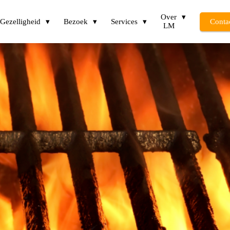
Over
Gezelligheid
Bezoek
Services
Conta
LM