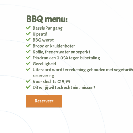
BBQ menu:
Bassie Pangang
Kipsaté
BBQ worst
Brood en kruidenboter
Koffie, thee en water onbeperkt
Frisdrank en 0.0% tegen bijbetaling
Gezelligheid
Uiteraard wordt er rekening gehouden met vegetariërs,
reservering.
Voor slechts €19,99
Dit wil jij wil toch echt niet missen?
Reserveer