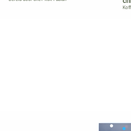
ch
Koff