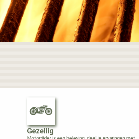
Voorkeuren opslaan
Gezellig
Motorrijder is een beleving, deel je ervaringen met