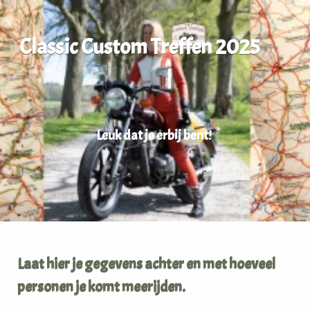
C
l
a
s
s
i
c
C
u
s
t
o
m
T
r
e
f
f
e
n
2
0
2
5
Leuk dat je erbij bent
!
Laat hier je gegevens achter en met hoeveel
personen je komt meerijden.